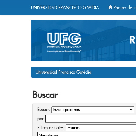
UNIVERSIDAD FRANCISCO GAVIDIA
Página de in
Skip
navigation
Universidad Francisco Gavidia
Buscar
Buscar:
por
Filtros actuales: