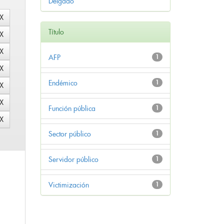
Delgado
Título
AFP
1
Endémico
1
Función pública
1
Sector público
1
Servidor público
1
Victimización
1