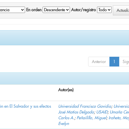
En orden
Autor/registro
Anterior
1
Sig
Autor(es)
n en El Salvador y sus efectos
Universidad Francisco Gavidia
;
Universi
José Matías Delgado
;
USAID
;
Umaña Cer
Carlos A.
;
Peñailillo, Miguel
;
Iraheta, Ma
Evelyn