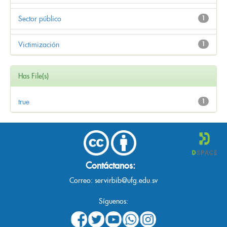
Sector público
1
Victimización
1
Has File(s)
true
1
Contáctanos:
Correo:
servirbib@ufg.edu.sv
Síguenos: