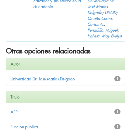
Salvador y sus efectos en la
Universidad Dr.
ciudadanía
José Matías
Delgado
;
USAID
;
Umaña Cerna,
Carlos A.
;
Peñailillo, Miguel
;
Iraheta, May Evelyn
Otras opciones relacionadas
Autor
Universidad Dr. José Matías Delgado
1
Título
AFP
1
Función pública
1