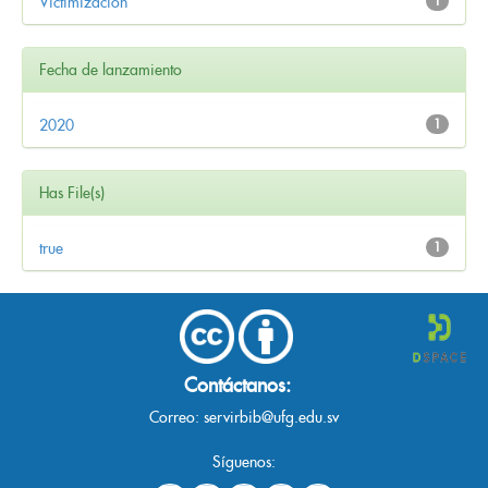
Victimización
1
Fecha de lanzamiento
2020
1
Has File(s)
true
1
Contáctanos:
Correo:
servirbib@ufg.edu.sv
Síguenos: