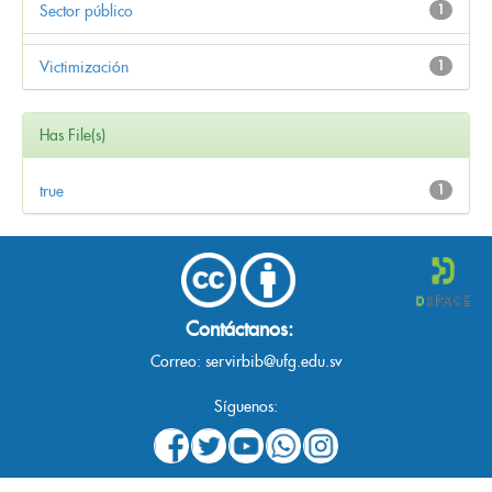
Sector público
1
Victimización
1
Has File(s)
true
1
Contáctanos:
Correo:
servirbib@ufg.edu.sv
Síguenos: