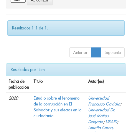
Resultados 1-1 de 1.
Anterior
1
Siguiente
Resultados por ítem:
Fecha de
Título
Autor(es)
publicación
2020
Estudio sobre el fenómeno
Universidad
de la corrupción en El
Francisco Gavidia
;
Salvador y sus efectos en la
Universidad Dr.
ciudadanía
José Matías
Delgado
;
USAID
;
Umaña Cerna,