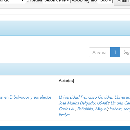
En orden
Autor/registro
Anterior
1
Sig
Autor(es)
n en El Salvador y sus efectos
Universidad Francisco Gavidia
;
Universi
José Matías Delgado
;
USAID
;
Umaña Cer
Carlos A.
;
Peñailillo, Miguel
;
Iraheta, Ma
Evelyn