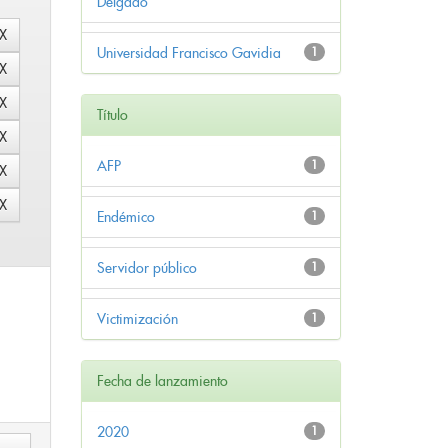
Delgado
Universidad Francisco Gavidia
1
Título
AFP
1
Endémico
1
Servidor público
1
Victimización
1
Fecha de lanzamiento
2020
1