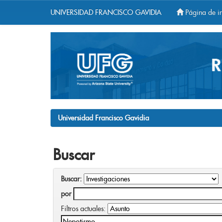
UNIVERSIDAD FRANCISCO GAVIDIA
Página de in
Skip
navigation
Universidad Francisco Gavidia
Buscar
Buscar:
por
Filtros actuales: