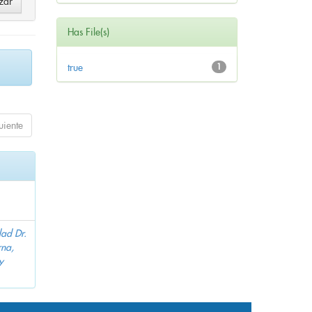
Has File(s)
true
1
uiente
dad Dr.
na,
y