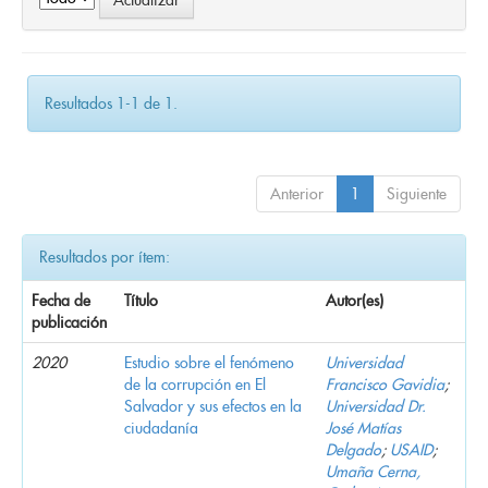
Resultados 1-1 de 1.
Anterior
1
Siguiente
Resultados por ítem:
Fecha de
Título
Autor(es)
publicación
2020
Estudio sobre el fenómeno
Universidad
de la corrupción en El
Francisco Gavidia
;
Salvador y sus efectos en la
Universidad Dr.
ciudadanía
José Matías
Delgado
;
USAID
;
Umaña Cerna,