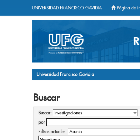
UNIVERSIDAD FRANCISCO GAVIDIA
Página de in
Skip
navigation
Universidad Francisco Gavidia
Buscar
Buscar:
por
Filtros actuales: