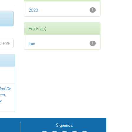
2020
1
Has File(s)
uiente
true
1
dad Dr.
na,
y
Síguenos: