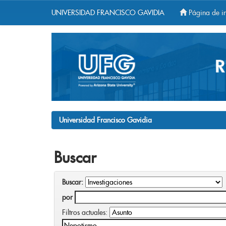
UNIVERSIDAD FRANCISCO GAVIDIA
Página de in
Skip
navigation
Universidad Francisco Gavidia
Buscar
Buscar:
por
Filtros actuales: