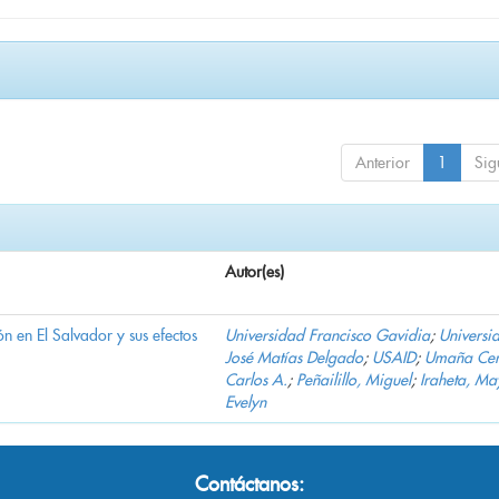
Anterior
1
Sig
Autor(es)
n en El Salvador y sus efectos
Universidad Francisco Gavidia
;
Universi
José Matías Delgado
;
USAID
;
Umaña Cer
Carlos A.
;
Peñailillo, Miguel
;
Iraheta, Ma
Evelyn
Contáctanos: