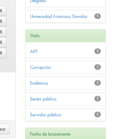
Delgado
Universidad Francisco Gavidia
1
Título
AFP
1
Corrupción
1
Endémico
1
Sector público
1
Servidor público
1
Fecha de lanzamiento