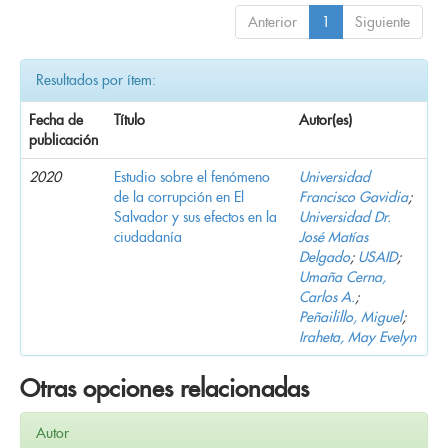
Anterior
1
Siguiente
Resultados por ítem:
Fecha de
Título
Autor(es)
publicación
2020
Estudio sobre el fenómeno
Universidad
de la corrupción en El
Francisco Gavidia
;
Salvador y sus efectos en la
Universidad Dr.
ciudadanía
José Matías
Delgado
;
USAID
;
Umaña Cerna,
Carlos A.
;
Peñailillo, Miguel
;
Iraheta, May Evelyn
Otras opciones relacionadas
Autor