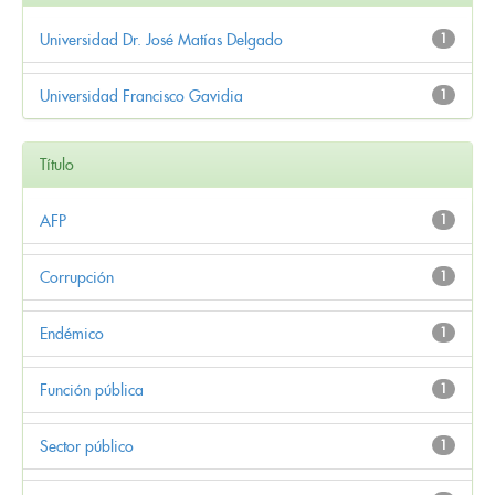
Universidad Dr. José Matías Delgado
1
Universidad Francisco Gavidia
1
Título
AFP
1
Corrupción
1
Endémico
1
Función pública
1
Sector público
1