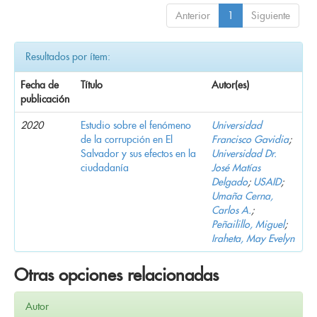
Anterior
1
Siguiente
Resultados por ítem:
Fecha de
Título
Autor(es)
publicación
2020
Estudio sobre el fenómeno
Universidad
de la corrupción en El
Francisco Gavidia
;
Salvador y sus efectos en la
Universidad Dr.
ciudadanía
José Matías
Delgado
;
USAID
;
Umaña Cerna,
Carlos A.
;
Peñailillo, Miguel
;
Iraheta, May Evelyn
Otras opciones relacionadas
Autor