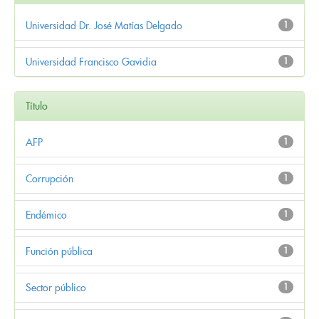
Universidad Dr. José Matías Delgado
1
Universidad Francisco Gavidia
1
Título
AFP
1
Corrupción
1
Endémico
1
Función pública
1
Sector público
1