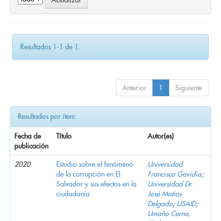
Resultados 1-1 de 1.
Anterior
1
Siguiente
Resultados por ítem:
Fecha de
Título
Autor(es)
publicación
2020
Estudio sobre el fenómeno
Universidad
de la corrupción en El
Francisco Gavidia
;
Salvador y sus efectos en la
Universidad Dr.
ciudadanía
José Matías
Delgado
;
USAID
;
Umaña Cerna,