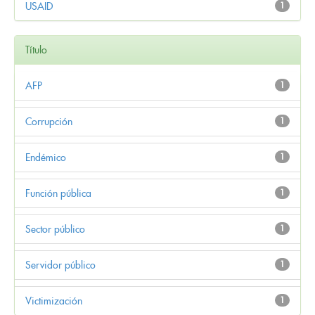
USAID
1
Título
AFP
1
Corrupción
1
Endémico
1
Función pública
1
Sector público
1
Servidor público
1
Victimización
1