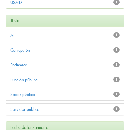
USAID
1
Título
AFP
1
Corrupción
1
Endémico
1
Función pública
1
Sector público
1
Servidor público
1
Fecha de lanzamiento