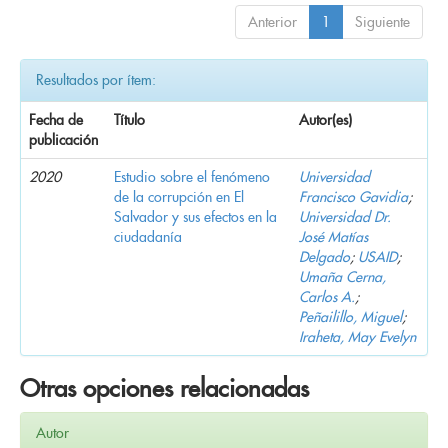
Anterior
1
Siguiente
Resultados por ítem:
Fecha de
Título
Autor(es)
publicación
2020
Estudio sobre el fenómeno
Universidad
de la corrupción en El
Francisco Gavidia
;
Salvador y sus efectos en la
Universidad Dr.
ciudadanía
José Matías
Delgado
;
USAID
;
Umaña Cerna,
Carlos A.
;
Peñailillo, Miguel
;
Iraheta, May Evelyn
Otras opciones relacionadas
Autor