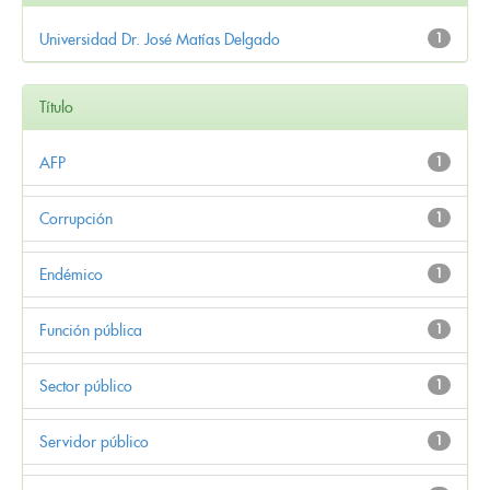
Universidad Dr. José Matías Delgado
1
Título
AFP
1
Corrupción
1
Endémico
1
Función pública
1
Sector público
1
Servidor público
1