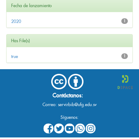
Fecha de lanzamiento
2020
1
Has File(s)
true
1
Contáctanos:
Correo:
servirbib@ufg.edu.sv
Síguenos: