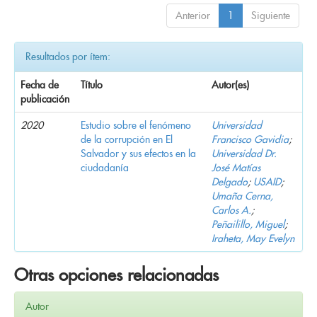
Anterior
1
Siguiente
Resultados por ítem:
Fecha de
Título
Autor(es)
publicación
2020
Estudio sobre el fenómeno
Universidad
de la corrupción en El
Francisco Gavidia
;
Salvador y sus efectos en la
Universidad Dr.
ciudadanía
José Matías
Delgado
;
USAID
;
Umaña Cerna,
Carlos A.
;
Peñailillo, Miguel
;
Iraheta, May Evelyn
Otras opciones relacionadas
Autor