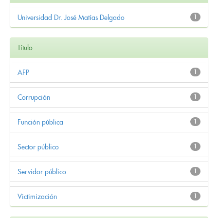
Universidad Dr. José Matías Delgado
1
Título
AFP
1
Corrupción
1
Función pública
1
Sector público
1
Servidor público
1
Victimización
1