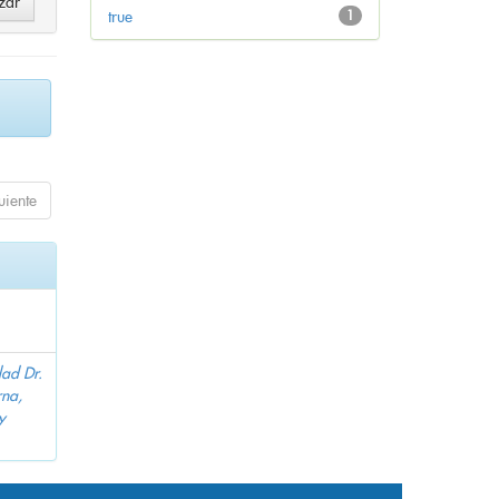
true
1
uiente
dad Dr.
na,
y