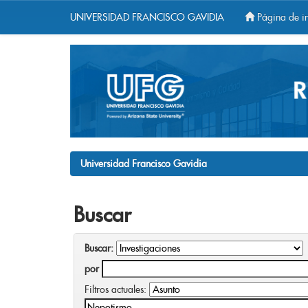
UNIVERSIDAD FRANCISCO GAVIDIA
Página de in
Skip
navigation
Universidad Francisco Gavidia
Buscar
Buscar:
por
Filtros actuales: