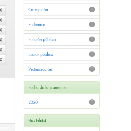
Corrupción
1
Endémico
1
Función pública
1
Sector público
1
Victimización
1
Fecha de lanzamiento
2020
1
Has File(s)