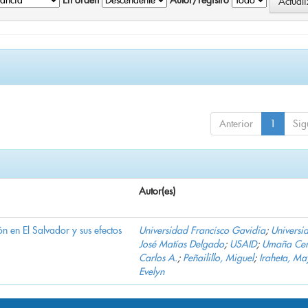
En orden
Autor/registro
Anterior
1
Sig
Autor(es)
n en El Salvador y sus efectos
Universidad Francisco Gavidia
;
Universi
José Matías Delgado
;
USAID
;
Umaña Cer
Carlos A.
;
Peñailillo, Miguel
;
Iraheta, Ma
Evelyn