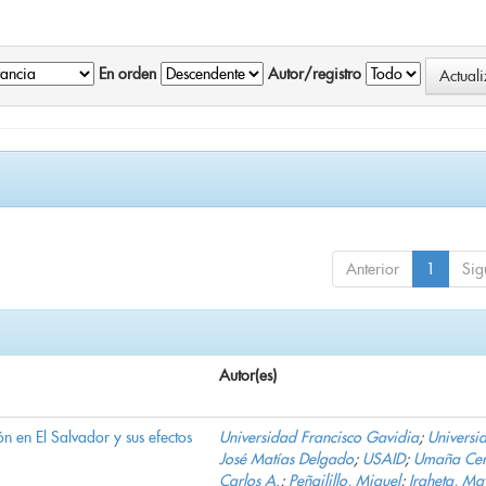
En orden
Autor/registro
Anterior
1
Sig
Autor(es)
n en El Salvador y sus efectos
Universidad Francisco Gavidia
;
Universi
José Matías Delgado
;
USAID
;
Umaña Cer
Carlos A.
;
Peñailillo, Miguel
;
Iraheta, Ma