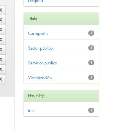
Delgado
Título
Corrupción
1
Sector público
1
Servidor público
1
Victimización
1
Has File(s)
true
1