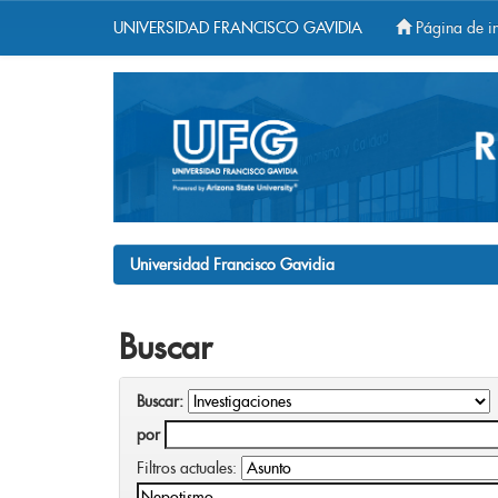
UNIVERSIDAD FRANCISCO GAVIDIA
Página de in
Skip
navigation
Universidad Francisco Gavidia
Buscar
Buscar:
por
Filtros actuales: