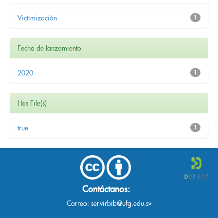
Victimización
1
Fecha de lanzamiento
2020
1
Has File(s)
true
1
Contáctanos:
Correo:
servirbib@ufg.edu.sv