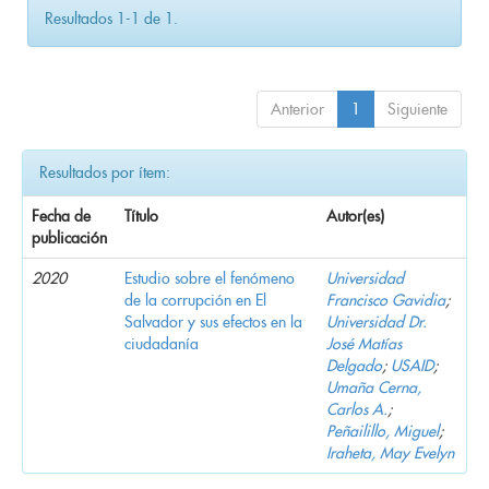
Resultados 1-1 de 1.
Anterior
1
Siguiente
Resultados por ítem:
Fecha de
Título
Autor(es)
publicación
2020
Estudio sobre el fenómeno
Universidad
de la corrupción en El
Francisco Gavidia
;
Salvador y sus efectos en la
Universidad Dr.
ciudadanía
José Matías
Delgado
;
USAID
;
Umaña Cerna,
Carlos A.
;
Peñailillo, Miguel
;
Iraheta, May Evelyn