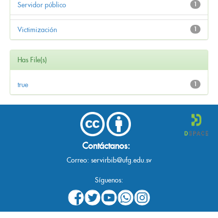
Servidor público
1
Victimización
1
Has File(s)
true
1
Contáctanos:
Correo:
servirbib@ufg.edu.sv
Síguenos: