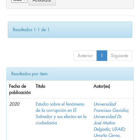
Resultados 1-1 de 1.
Anterior
1
Siguiente
Resultados por ítem:
Fecha de
Título
Autor(es)
publicación
2020
Estudio sobre el fenómeno
Universidad
de la corrupción en El
Francisco Gavidia
;
Salvador y sus efectos en la
Universidad Dr.
ciudadanía
José Matías
Delgado
;
USAID
;
Umaña Cerna,