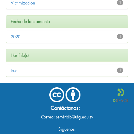
Victimización
1
Fecha de lanzamiento
2020
1
Has File(s)
true
1
Contáctanos:
Correo:
servirbib@ufg.edu.sv
Síguenos: