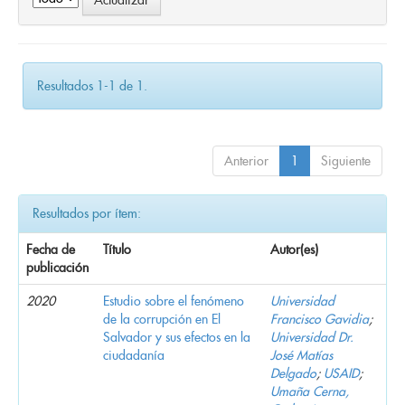
Resultados 1-1 de 1.
Anterior
1
Siguiente
Resultados por ítem:
Fecha de
Título
Autor(es)
publicación
2020
Estudio sobre el fenómeno
Universidad
de la corrupción en El
Francisco Gavidia
;
Salvador y sus efectos en la
Universidad Dr.
ciudadanía
José Matías
Delgado
;
USAID
;
Umaña Cerna,