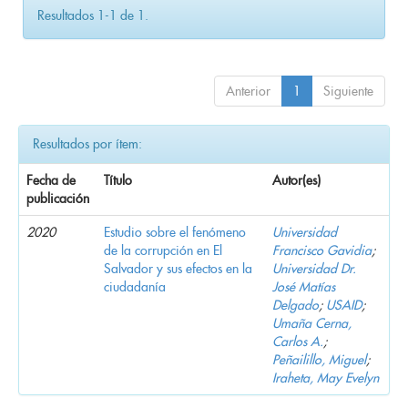
Resultados 1-1 de 1.
Anterior
1
Siguiente
Resultados por ítem:
Fecha de
Título
Autor(es)
publicación
2020
Estudio sobre el fenómeno
Universidad
de la corrupción en El
Francisco Gavidia
;
Salvador y sus efectos en la
Universidad Dr.
ciudadanía
José Matías
Delgado
;
USAID
;
Umaña Cerna,
Carlos A.
;
Peñailillo, Miguel
;
Iraheta, May Evelyn