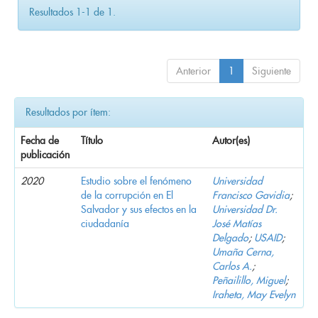
Resultados 1-1 de 1.
Anterior
1
Siguiente
Resultados por ítem:
Fecha de
Título
Autor(es)
publicación
2020
Estudio sobre el fenómeno
Universidad
de la corrupción en El
Francisco Gavidia
;
Salvador y sus efectos en la
Universidad Dr.
ciudadanía
José Matías
Delgado
;
USAID
;
Umaña Cerna,
Carlos A.
;
Peñailillo, Miguel
;
Iraheta, May Evelyn