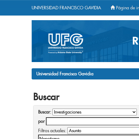
UNIVERSIDAD FRANCISCO GAVIDIA
Página de in
Skip
navigation
Universidad Francisco Gavidia
Buscar
Buscar:
por
Filtros actuales: