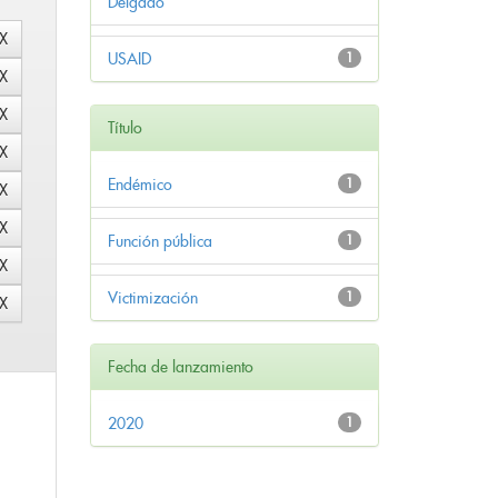
Delgado
USAID
1
Título
Endémico
1
Función pública
1
Victimización
1
Fecha de lanzamiento
2020
1