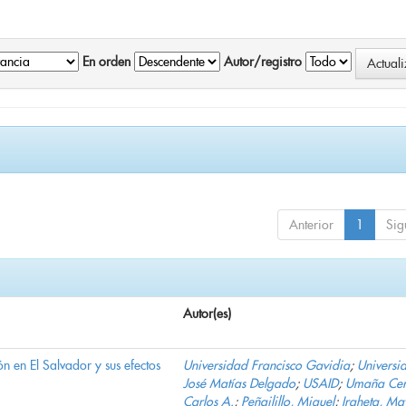
En orden
Autor/registro
Anterior
1
Sig
Autor(es)
n en El Salvador y sus efectos
Universidad Francisco Gavidia
;
Universi
José Matías Delgado
;
USAID
;
Umaña Cer
Carlos A.
;
Peñailillo, Miguel
;
Iraheta, Ma