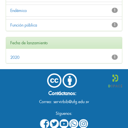
Endémico
1
Función pública
1
Fecha de lanzamiento
2020
1
Contáctanos:
Correo:
servirbib@ufg.edu.sv
Síguenos: