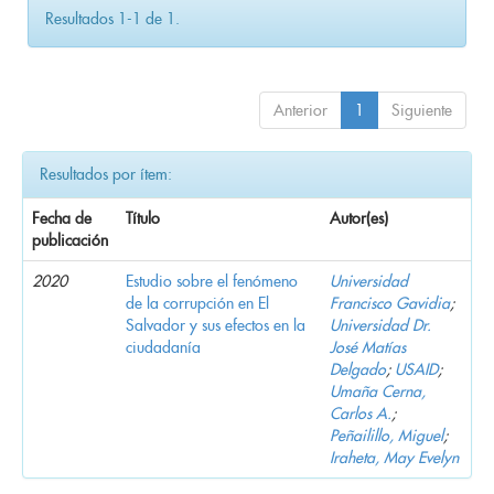
Resultados 1-1 de 1.
Anterior
1
Siguiente
Resultados por ítem:
Fecha de
Título
Autor(es)
publicación
2020
Estudio sobre el fenómeno
Universidad
de la corrupción en El
Francisco Gavidia
;
Salvador y sus efectos en la
Universidad Dr.
ciudadanía
José Matías
Delgado
;
USAID
;
Umaña Cerna,
Carlos A.
;
Peñailillo, Miguel
;
Iraheta, May Evelyn