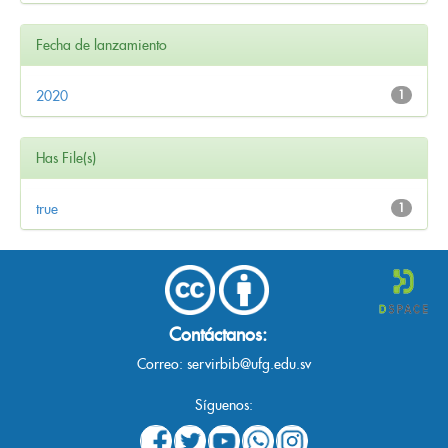
Fecha de lanzamiento
2020
1
Has File(s)
true
1
Contáctanos:
Correo:
servirbib@ufg.edu.sv
Síguenos: