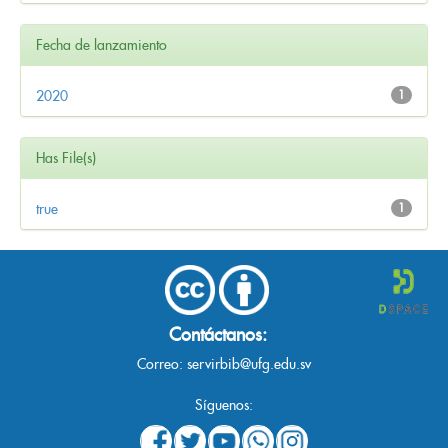
Fecha de lanzamiento
2020
1
Has File(s)
true
1
Contáctanos:
Correo:
servirbib@ufg.edu.sv
Síguenos: