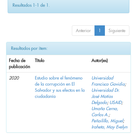
Resultados 1-1 de 1.
Anterior
1
Siguiente
Resultados por ítem:
Fecha de
Título
Autor(es)
publicación
2020
Estudio sobre el fenómeno
Universidad
de la corrupción en El
Francisco Gavidia
;
Salvador y sus efectos en la
Universidad Dr.
ciudadanía
José Matías
Delgado
;
USAID
;
Umaña Cerna,
Carlos A.
;
Peñailillo, Miguel
;
Iraheta, May Evelyn