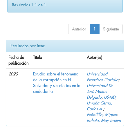
Resultados 1-1 de 1.
Anterior
1
Siguiente
Resultados por ítem:
Fecha de
Título
Autor(es)
publicación
2020
Estudio sobre el fenómeno
Universidad
de la corrupción en El
Francisco Gavidia
;
Salvador y sus efectos en la
Universidad Dr.
ciudadanía
José Matías
Delgado
;
USAID
;
Umaña Cerna,
Carlos A.
;
Peñailillo, Miguel
;
Iraheta, May Evelyn