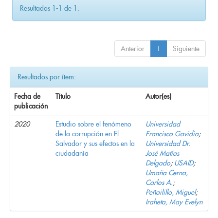
Resultados 1-1 de 1.
Anterior
1
Siguiente
Resultados por ítem:
Fecha de
Título
Autor(es)
publicación
2020
Estudio sobre el fenómeno
Universidad
de la corrupción en El
Francisco Gavidia
;
Salvador y sus efectos en la
Universidad Dr.
ciudadanía
José Matías
Delgado
;
USAID
;
Umaña Cerna,
Carlos A.
;
Peñailillo, Miguel
;
Iraheta, May Evelyn