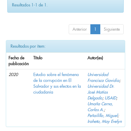
Resultados 1-1 de 1.
Anterior
1
Siguiente
Resultados por ítem:
Fecha de
Título
Autor(es)
publicación
2020
Estudio sobre el fenómeno
Universidad
de la corrupción en El
Francisco Gavidia
;
Salvador y sus efectos en la
Universidad Dr.
ciudadanía
José Matías
Delgado
;
USAID
;
Umaña Cerna,
Carlos A.
;
Peñailillo, Miguel
;
Iraheta, May Evelyn