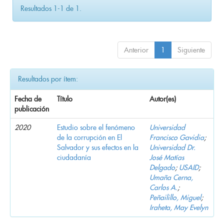
Resultados 1-1 de 1.
Anterior
1
Siguiente
Resultados por ítem:
Fecha de
Título
Autor(es)
publicación
2020
Estudio sobre el fenómeno
Universidad
de la corrupción en El
Francisco Gavidia
;
Salvador y sus efectos en la
Universidad Dr.
ciudadanía
José Matías
Delgado
;
USAID
;
Umaña Cerna,
Carlos A.
;
Peñailillo, Miguel
;
Iraheta, May Evelyn