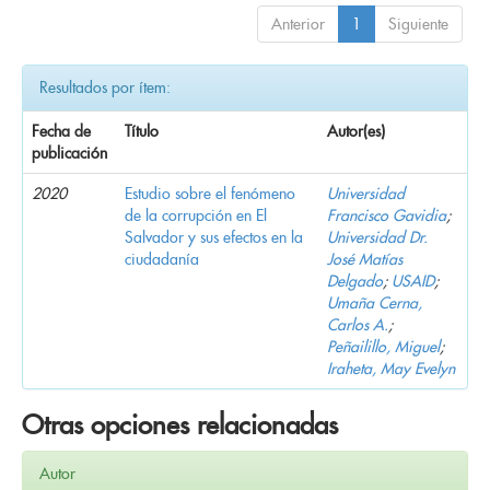
Anterior
1
Siguiente
Resultados por ítem:
Fecha de
Título
Autor(es)
publicación
2020
Estudio sobre el fenómeno
Universidad
de la corrupción en El
Francisco Gavidia
;
Salvador y sus efectos en la
Universidad Dr.
ciudadanía
José Matías
Delgado
;
USAID
;
Umaña Cerna,
Carlos A.
;
Peñailillo, Miguel
;
Iraheta, May Evelyn
Otras opciones relacionadas
Autor