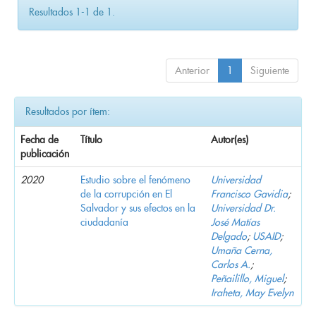
Resultados 1-1 de 1.
Anterior
1
Siguiente
Resultados por ítem:
Fecha de
Título
Autor(es)
publicación
2020
Estudio sobre el fenómeno
Universidad
de la corrupción en El
Francisco Gavidia
;
Salvador y sus efectos en la
Universidad Dr.
ciudadanía
José Matías
Delgado
;
USAID
;
Umaña Cerna,
Carlos A.
;
Peñailillo, Miguel
;
Iraheta, May Evelyn