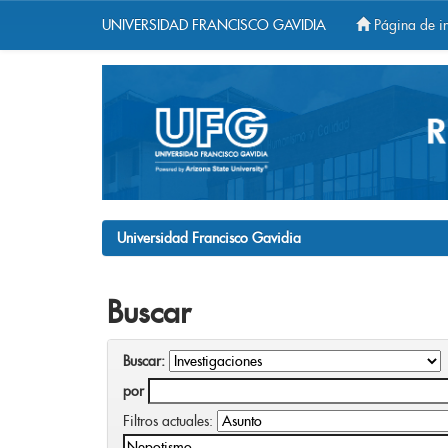
UNIVERSIDAD FRANCISCO GAVIDIA
Página de in
Skip
navigation
Universidad Francisco Gavidia
Buscar
Buscar:
por
Filtros actuales: