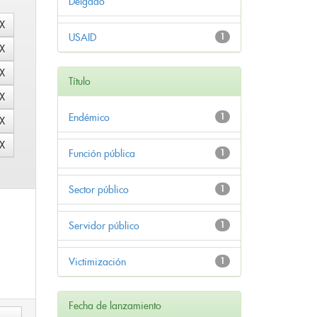
Delgado
USAID
1
Título
Endémico
1
Función pública
1
Sector público
1
Servidor público
1
Victimización
1
Fecha de lanzamiento