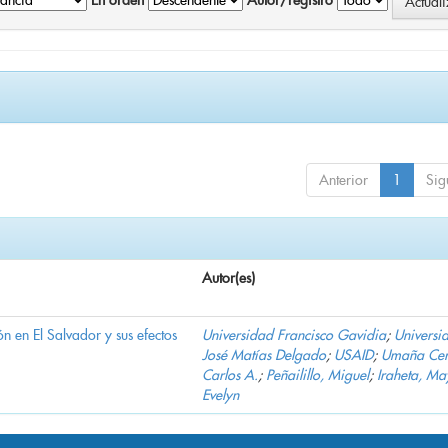
En orden
Autor/registro
Anterior
1
Sig
Autor(es)
n en El Salvador y sus efectos
Universidad Francisco Gavidia
;
Universi
José Matías Delgado
;
USAID
;
Umaña Cer
Carlos A.
;
Peñailillo, Miguel
;
Iraheta, Ma
Evelyn