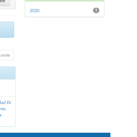
2020
1
uiente
dad Dr.
na,
y