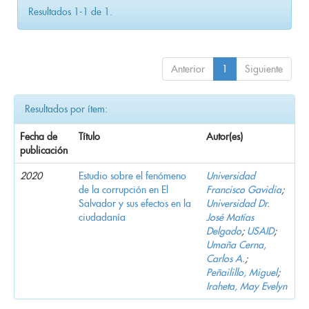
Resultados 1-1 de 1.
Anterior
1
Siguiente
Resultados por ítem:
Fecha de
Título
Autor(es)
publicación
2020
Estudio sobre el fenómeno
Universidad
de la corrupción en El
Francisco Gavidia
;
Salvador y sus efectos en la
Universidad Dr.
ciudadanía
José Matías
Delgado
;
USAID
;
Umaña Cerna,
Carlos A.
;
Peñailillo, Miguel
;
Iraheta, May Evelyn