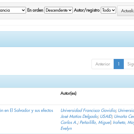
En orden
Autor/registro
Anterior
1
Sig
Autor(es)
n en El Salvador y sus efectos
Universidad Francisco Gavidia
;
Universi
José Matías Delgado
;
USAID
;
Umaña Cer
Carlos A.
;
Peñailillo, Miguel
;
Iraheta, Ma
Evelyn