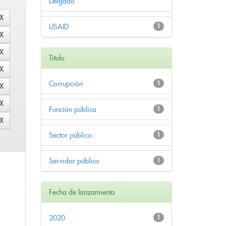
Delgado
USAID
1
Título
Corrupción
1
Función pública
1
Sector público
1
Servidor público
1
Fecha de lanzamiento
2020
1