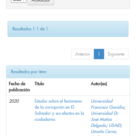
Resultados 1-1 de 1.
Anterior
1
Siguiente
Resultados por ítem:
Fecha de
Título
Autor(es)
publicación
2020
Estudio sobre el fenómeno
Universidad
de la corrupción en El
Francisco Gavidia
;
Salvador y sus efectos en la
Universidad Dr.
ciudadanía
José Matías
Delgado
;
USAID
;
Umaña Cerna,