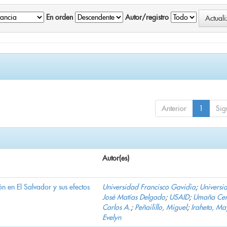
En orden
Autor/registro
Anterior
1
Sig
Autor(es)
n en El Salvador y sus efectos
Universidad Francisco Gavidia
;
Universi
José Matías Delgado
;
USAID
;
Umaña Cer
Carlos A.
;
Peñailillo, Miguel
;
Iraheta, Ma
Evelyn