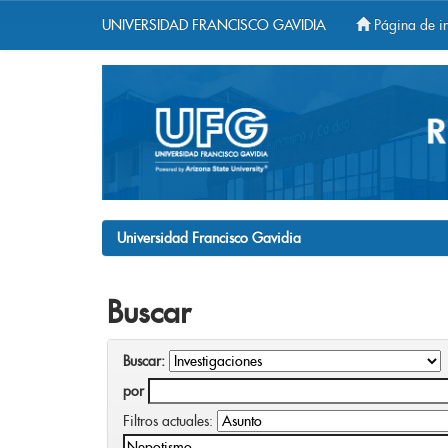
UNIVERSIDAD FRANCISCO GAVIDIA
Página de in
Skip
navigation
Universidad Francisco Gavidia
Buscar
Buscar:
por
Filtros actuales: