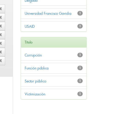
Delgado
Universidad Francisco Gavidia
1
USAID
1
Título
Corrupción
1
Función pública
1
Sector público
1
Victimización
1