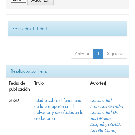
Resultados 1-1 de 1.
Anterior
1
Siguiente
Resultados por ítem:
Fecha de
Título
Autor(es)
publicación
2020
Estudio sobre el fenómeno
Universidad
de la corrupción en El
Francisco Gavidia
;
Salvador y sus efectos en la
Universidad Dr.
ciudadanía
José Matías
Delgado
;
USAID
;
Umaña Cerna,