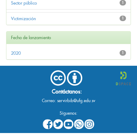
Sector público
1
Victimización
1
Fecha de lanzamiento
2020
1
Contáctanos:
Correo:
servirbib@ufg.edu.sv
Síguenos: