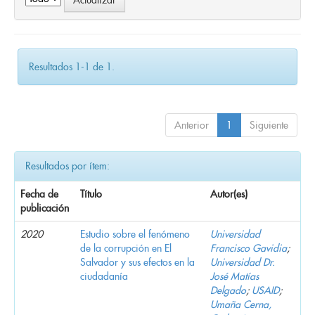
Resultados 1-1 de 1.
Anterior
1
Siguiente
Resultados por ítem:
Fecha de
Título
Autor(es)
publicación
2020
Estudio sobre el fenómeno
Universidad
de la corrupción en El
Francisco Gavidia
;
Salvador y sus efectos en la
Universidad Dr.
ciudadanía
José Matías
Delgado
;
USAID
;
Umaña Cerna,