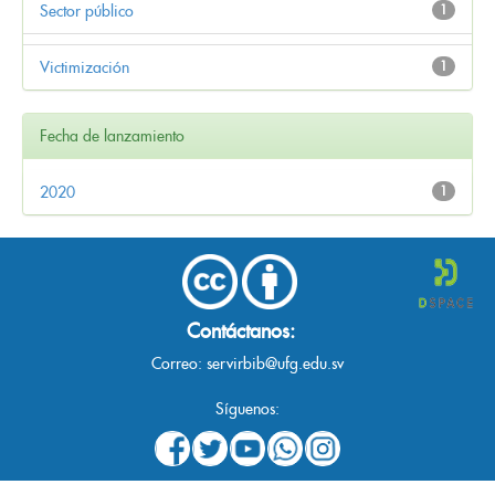
Sector público
1
Victimización
1
Fecha de lanzamiento
2020
1
Contáctanos:
Correo:
servirbib@ufg.edu.sv
Síguenos: