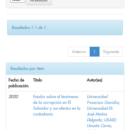
Resultados 1-1 de 1.
Anterior
1
Siguiente
Resultados por ítem:
Fecha de
Título
Autor(es)
publicación
2020
Estudio sobre el fenómeno
Universidad
de la corrupción en El
Francisco Gavidia
;
Salvador y sus efectos en la
Universidad Dr.
ciudadanía
José Matías
Delgado
;
USAID
;
Umaña Cerna,