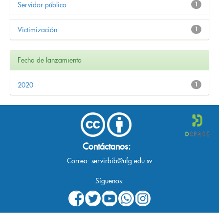
Servidor público
1
Victimización
1
Fecha de lanzamiento
2020
1
Contáctanos:
Correo:
servirbib@ufg.edu.sv
Síguenos: