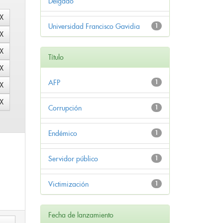
Delgado
Universidad Francisco Gavidia
1
Título
AFP
1
Corrupción
1
Endémico
1
Servidor público
1
Victimización
1
Fecha de lanzamiento