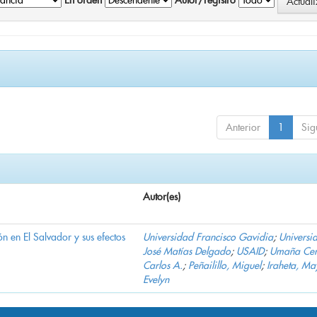
En orden
Autor/registro
Anterior
1
Sig
Autor(es)
n en El Salvador y sus efectos
Universidad Francisco Gavidia
;
Universi
José Matías Delgado
;
USAID
;
Umaña Cer
Carlos A.
;
Peñailillo, Miguel
;
Iraheta, Ma
Evelyn