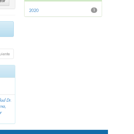
2020
1
uiente
dad Dr.
na,
y