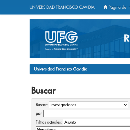
UNIVERSIDAD FRANCISCO GAVIDIA
Página de in
Skip
navigation
Universidad Francisco Gavidia
Buscar
Buscar:
por
Filtros actuales: