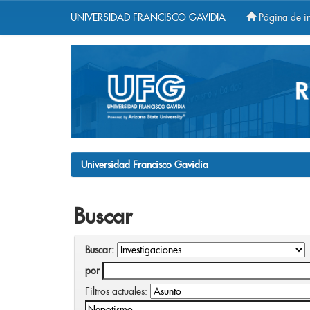
UNIVERSIDAD FRANCISCO GAVIDIA
Página de in
Skip
navigation
Universidad Francisco Gavidia
Buscar
Buscar:
por
Filtros actuales: