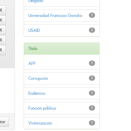
Delgado
Universidad Francisco Gavidia
1
USAID
1
Título
AFP
1
Corrupción
1
Endémico
1
Función pública
1
Victimización
1