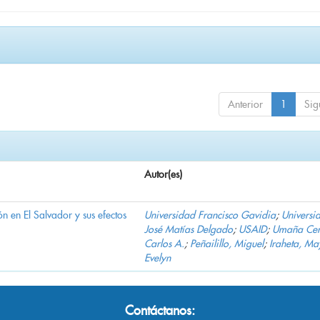
Anterior
1
Sig
Autor(es)
n en El Salvador y sus efectos
Universidad Francisco Gavidia
;
Universi
José Matías Delgado
;
USAID
;
Umaña Cer
Carlos A.
;
Peñailillo, Miguel
;
Iraheta, Ma
Evelyn
Contáctanos: