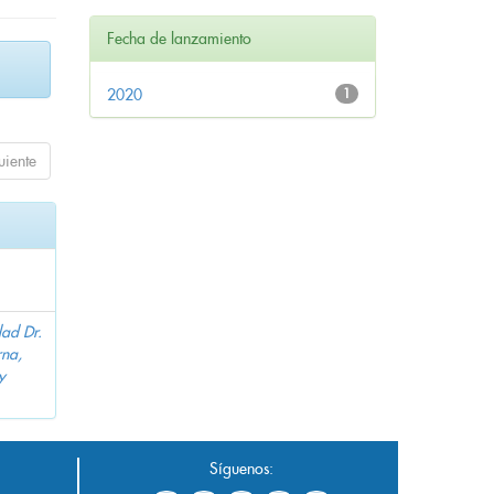
Fecha de lanzamiento
2020
1
uiente
dad Dr.
na,
y
Síguenos: