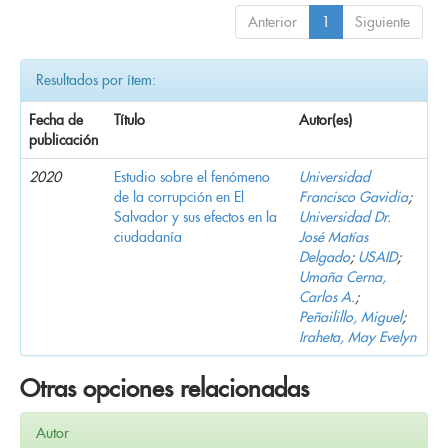
Anterior
1
Siguiente
Resultados por ítem:
Fecha de
Título
Autor(es)
publicación
2020
Estudio sobre el fenómeno
Universidad
de la corrupción en El
Francisco Gavidia
;
Salvador y sus efectos en la
Universidad Dr.
ciudadanía
José Matías
Delgado
;
USAID
;
Umaña Cerna,
Carlos A.
;
Peñailillo, Miguel
;
Iraheta, May Evelyn
Otras opciones relacionadas
Autor