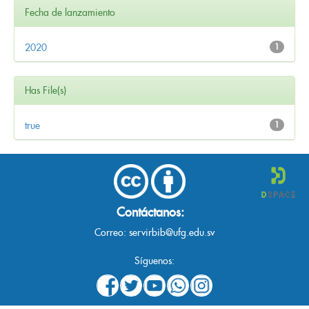
Fecha de lanzamiento
2020
1
Has File(s)
true
1
Contáctanos:
Correo:
servirbib@ufg.edu.sv
Síguenos: