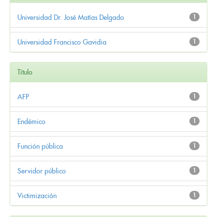
Universidad Dr. José Matías Delgado
1
Universidad Francisco Gavidia
1
Título
AFP
1
Endémico
1
Función pública
1
Servidor público
1
Victimización
1