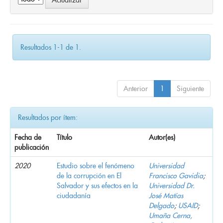
Resultados 1-1 de 1.
Anterior
1
Siguiente
Resultados por ítem:
Fecha de
Título
Autor(es)
publicación
2020
Estudio sobre el fenómeno
Universidad
de la corrupción en El
Francisco Gavidia
;
Salvador y sus efectos en la
Universidad Dr.
ciudadanía
José Matías
Delgado
;
USAID
;
Umaña Cerna,