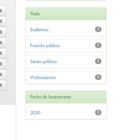
Título
Endémico
1
Función pública
1
Sector público
1
Victimización
1
Fecha de lanzamiento
2020
1