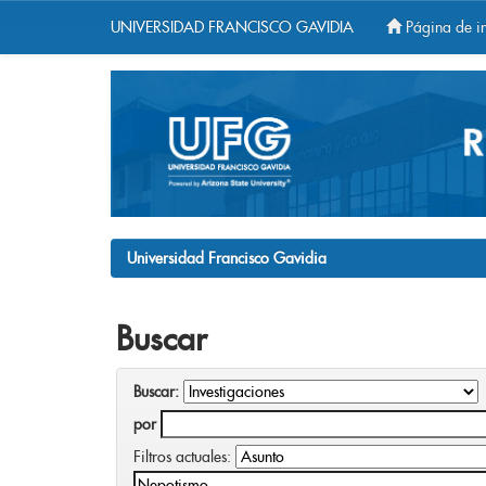
UNIVERSIDAD FRANCISCO GAVIDIA
Página de in
Skip
navigation
Universidad Francisco Gavidia
Buscar
Buscar:
por
Filtros actuales: