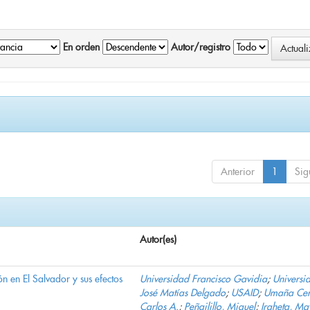
En orden
Autor/registro
Anterior
1
Sig
Autor(es)
n en El Salvador y sus efectos
Universidad Francisco Gavidia
;
Universi
José Matías Delgado
;
USAID
;
Umaña Cer
Carlos A.
;
Peñailillo, Miguel
;
Iraheta, Ma