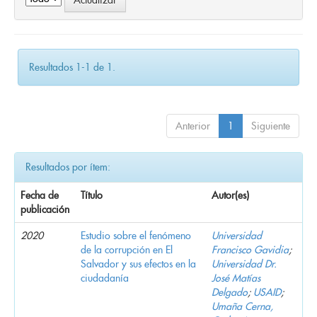
Resultados 1-1 de 1.
Anterior
1
Siguiente
Resultados por ítem:
Fecha de
Título
Autor(es)
publicación
2020
Estudio sobre el fenómeno
Universidad
de la corrupción en El
Francisco Gavidia
;
Salvador y sus efectos en la
Universidad Dr.
ciudadanía
José Matías
Delgado
;
USAID
;
Umaña Cerna,