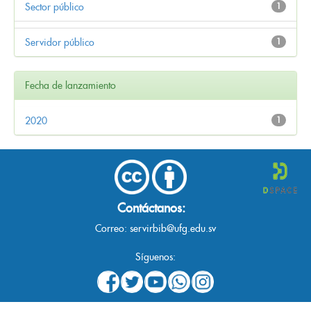
Sector público
1
Servidor público
1
Fecha de lanzamiento
2020
1
Contáctanos:
Correo:
servirbib@ufg.edu.sv
Síguenos: