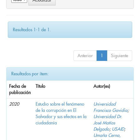
Resultados 1-1 de 1.
Anterior
1
Siguiente
Resultados por ítem:
Fecha de
Título
Autor(es)
publicación
2020
Estudio sobre el fenómeno
Universidad
de la corrupción en El
Francisco Gavidia
;
Salvador y sus efectos en la
Universidad Dr.
ciudadanía
José Matías
Delgado
;
USAID
;
Umaña Cerna,