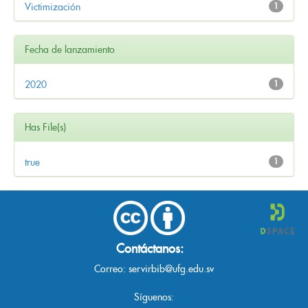
Victimización
1
Fecha de lanzamiento
2020
1
Has File(s)
true
1
Contáctanos:
Correo:
servirbib@ufg.edu.sv
Síguenos: