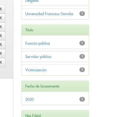
Delgado
Universidad Francisco Gavidia
1
Título
Función pública
1
Servidor público
1
Victimización
1
Fecha de lanzamiento
2020
1
Has File(s)