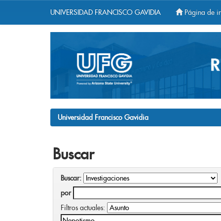
UNIVERSIDAD FRANCISCO GAVIDIA
Página de in
Skip
navigation
Universidad Francisco Gavidia
Buscar
Buscar:
por
Filtros actuales: