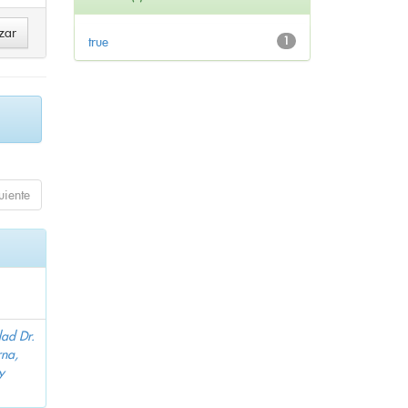
true
1
uiente
dad Dr.
na,
y