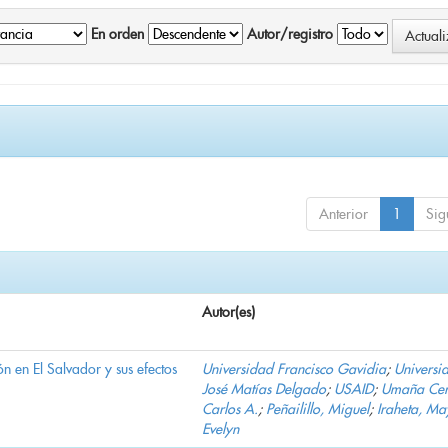
En orden
Autor/registro
Anterior
1
Sig
Autor(es)
n en El Salvador y sus efectos
Universidad Francisco Gavidia
;
Universi
José Matías Delgado
;
USAID
;
Umaña Cer
Carlos A.
;
Peñailillo, Miguel
;
Iraheta, Ma
Evelyn