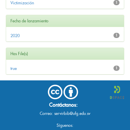
Victimización
1
Fecha de lanzamiento
2020
1
Has File(s)
true
1
Contáctanos:
Correo:
servirbib@ufg.edu.sv
Síguenos: