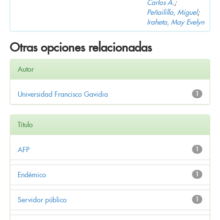
Carlos A.
;
Peñailillo, Miguel
;
Iraheta, May Evelyn
Otras opciones relacionadas
Autor
Universidad Francisco Gavidia
1
Título
AFP
1
Endémico
1
Servidor público
1