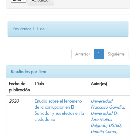
Resultados 1-1 de 1.
Anterior
1
Siguiente
Resultados por ítem:
Fecha de
Título
Autor(es)
publicación
2020
Estudio sobre el fenómeno
Universidad
de la corrupción en El
Francisco Gavidia
;
Salvador y sus efectos en la
Universidad Dr.
ciudadanía
José Matías
Delgado
;
USAID
;
Umaña Cerna,